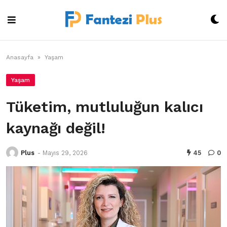
Skip
to
content
Anasayfa
»
Yaşam
Yaşam
Tüketim, mutluluğun kalıcı
kaynağı değil!
Plus
-
Mayıs 29, 2026
45
0