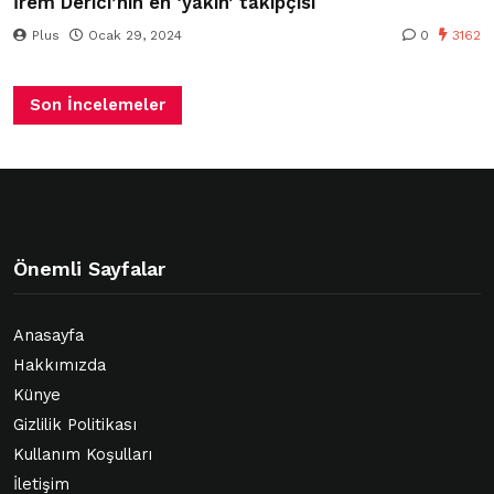
İrem Derici’nin en ‘yakın’ takipçisi
Plus
Ocak 29, 2024
0
3162
Son İncelemeler
Önemli Sayfalar
Anasayfa
Hakkımızda
Künye
Gizlilik Politikası
Kullanım Koşulları
İletişim