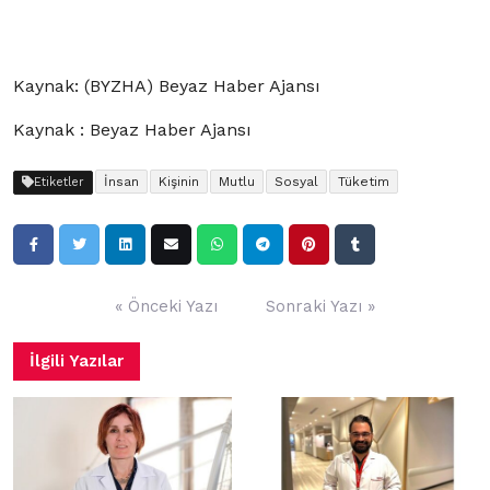
Kaynak: (BYZHA) Beyaz Haber Ajansı
Kaynak : Beyaz Haber Ajansı
İnsan
Kişinin
Mutlu
Sosyal
Tüketim
Etiketler
Yazı
« Önceki Yazı
Sonraki Yazı »
gezinmesi
İlgili Yazılar