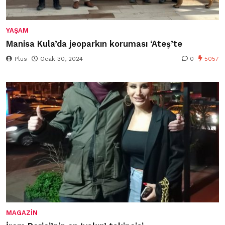
YAŞAM
Manisa Kula’da jeoparkın koruması ‘Ateş’te
Plus
Ocak 30, 2024
0
5057
MAGAZIN