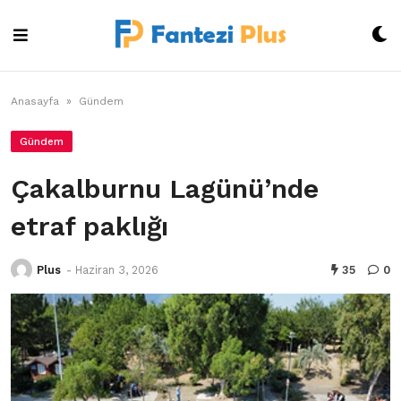
Skip
to
content
Anasayfa
»
Gündem
Gündem
Çakalburnu Lagünü’nde
etraf paklığı
Plus
-
Haziran 3, 2026
35
0