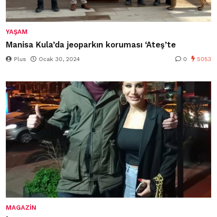
YAŞAM
Manisa Kula’da jeoparkın koruması ‘Ateş’te
Plus
Ocak 30, 2024
0
5053
MAGAZIN