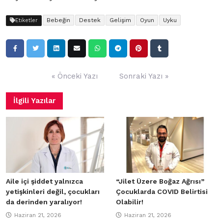
Bebeğin
Destek
Gelişim
Oyun
Uyku
Etiketler
Yazı
« Önceki Yazı
Sonraki Yazı »
gezinmesi
İlgili Yazılar
Aile içi şiddet yalnızca
“Jilet Üzere Boğaz Ağrısı”
yetişkinleri değil, çocukları
Çocuklarda COVID Belirtisi
da derinden yaralıyor!
Olabilir!
Haziran 21, 2026
Haziran 21, 2026