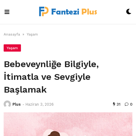
Skip
to
content
Anasayfa
»
Yaşam
Yaşam
Bebeveynliğe Bilgiyle,
İtimatla ve Sevgiyle
Başlamak
Plus
-
Haziran 3, 2026
31
0