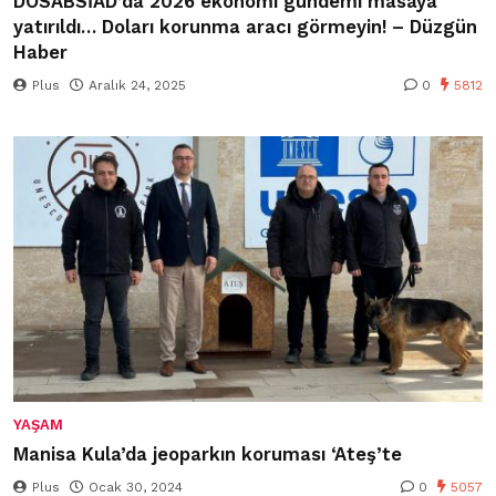
DOSABSİAD’da 2026 ekonomi gündemi masaya
yatırıldı… Doları korunma aracı görmeyin! – Düzgün
Haber
Plus
Aralık 24, 2025
0
5812
YAŞAM
Manisa Kula’da jeoparkın koruması ‘Ateş’te
Plus
Ocak 30, 2024
0
5057