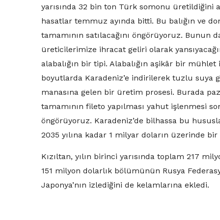
yarısında 32 bin ton Türk somonu üretildiğini
hasatlar temmuz ayında bitti. Bu balığın ve d
tamamının satılacağını öngörüyoruz. Bunun da
üreticilerimize ihracat geliri olarak yansıyac
alabalığın bir tipi. Alabalığın aşikâr bir mühle
boyutlarda Karadeniz’e indirilerek tuzlu suya 
manasına gelen bir üretim prosesi. Burada paz
tamamının fileto yapılması yahut işlenmesi so
öngörüyoruz.
Karadeniz’de bilhassa bu hususla
2035 yılına kadar 1 milyar doların üzerinde bir
Kızıltan, yılın birinci yarısında toplam 217 mi
151 milyon dolarlık bölümünün Rusya Federasyo
Japonya’nın izlediğini de kelamlarına ekledi.