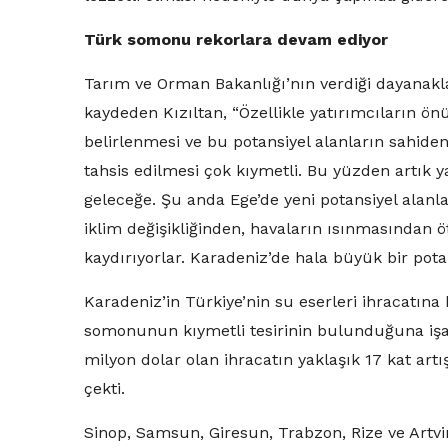
Türk somonu rekorlara devam ediyor
Tarım ve Orman Bakanlığı’nın verdiği dayanakl
kaydeden Kızıltan, “Özellikle yatırımcıların ön
belirlenmesi ve bu potansiyel alanların sahide
tahsis edilmesi çok kıymetli. Bu yüzden artık y
geleceğe. Şu anda Ege’de yeni potansiyel alanl
iklim değişikliğinden, havaların ısınmasından ö
kaydırıyorlar. Karadeniz’de hala büyük bir po
Karadeniz’in Türkiye’nin su eserleri ihracatına 
somonunun kıymetli tesirinin bulunduğuna işare
milyon dolar olan ihracatın yaklaşık 17 kat art
çekti.
Sinop, Samsun, Giresun, Trabzon, Rize ve Artvin’