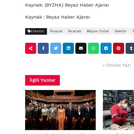
Kaynak: (BYZHA) Beyaz Haber Ajansı
Kaynak : Beyaz Haber Ajansı
İhracat
İhracatı
Milyon Dolar
Sektör
Etiketler
Yazı
« Önceki Yazı
gezinmesi
İlgili Yazılar