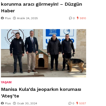
korunma aracı görmeyin! – Düzgün
Haber
Plus
Aralık 24, 2025
0
5810
YAŞAM
Manisa Kula’da jeoparkın koruması
‘Ateş’te
Plus
Ocak 30, 2024
0
5057