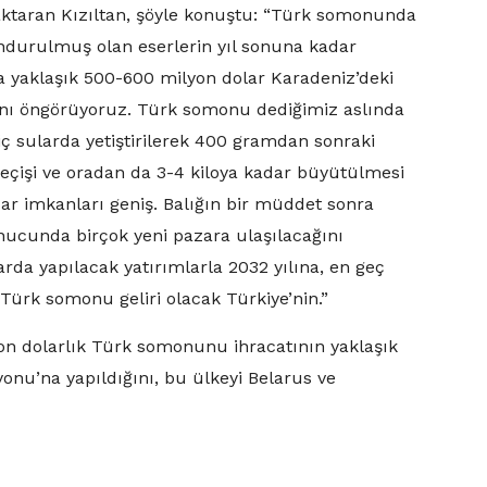
 aktaran Kızıltan, şöyle konuştu: “Türk somonunda
ondurulmuş olan eserlerin yıl sonuna kadar
 yaklaşık 500-600 milyon dolar Karadeniz’deki
ağını öngörüyoruz. Türk somonu dediğimiz aslında
t iç sularda yetiştirilerek 400 gramdan sonraki
geçişi ve oradan da 3-4 kiloya kadar büyütülmesi
ar imkanları geniş. Balığın bir müddet sonra
nucunda birçok yeni pazara ulaşılacağını
rda yapılacak yatırımlarla 2032 yılına, en geç
 Türk somonu geliri olacak Türkiye’nin.”
lyon dolarlık Türk somonunu ihracatının yaklaşık
nu’na yapıldığını, bu ülkeyi Belarus ve