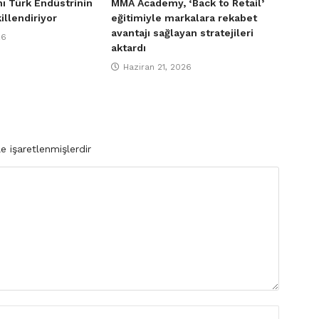
ı Türk Endüstrinin
MMA Academy, ‘Back to Retail’
illendiriyor
eğitimiyle markalara rekabet
avantajı sağlayan stratejileri
26
aktardı
Haziran 21, 2026
le işaretlenmişlerdir