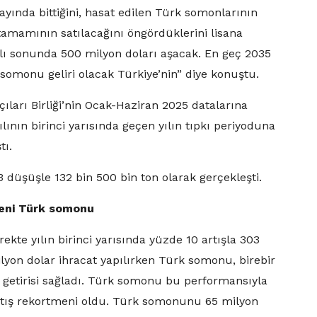
ında bittiğini, hasat edilen Türk somonlarının
amamının satılacağını öngördüklerini lisana
yılı sonunda 500 milyon doları aşacak. En geç 2035
 somonu geliri olacak Türkiye’nin” diye konuştu.
ıları Birliği’nin Ocak-Haziran 2025 datalarına
ılının birinci yarısında geçen yılın tıpkı periyoduna
tı.
3 düşüşle 132 bin 500 bin ton olarak gerçekleşti.
tmeni Türk somonu
ekte yılın birinci yarısında yüzde 10 artışla 303
ilyon dolar ihracat yapılırken Türk somonu, birebir
z getirisi sağladı. Türk somonu bu performansıyla
 artış rekortmeni oldu. Türk somonunu 65 milyon