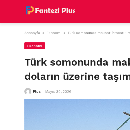
Skip
to
content
Anasayfa
»
Ekonomi
»
Türk somonunda maksat ihracatı 1 m
Ekonomi
Türk somonunda maks
doların üzerine taşı
Plus
-
Mayıs 30, 2026