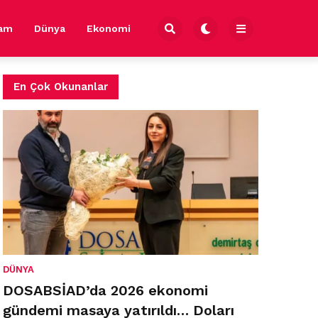
şam
Dünya
Ekonomi
En Çok Okunanlar
DÜNYA
DOSABSİAD’da 2026 ekonomi
gündemi masaya yatırıldı… Doları