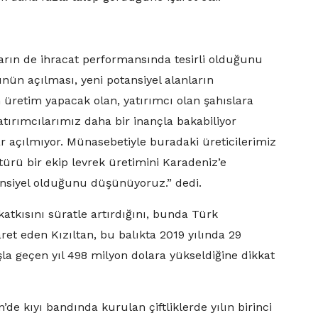
arın de ihracat performansında tesirli olduğunu
ünün açılması, yeni potansiyel alanların
n üretim yapacak olan, yatırımcı olan şahıslara
atırımcılarımız daha bir inançla bakabiliyor
ar açılmıyor. Münasebetiyle buradaki üreticilerimiz
türü bir ekip levrek üretimini Karadeniz’e
tansiyel olduğunu düşünüyoruz.” dedi.
katkısını süratle artırdığını, bunda Türk
t eden Kızıltan, bu balıkta 2019 yılında 29
ışla geçen yıl 498 milyon dolara yükseldiğine dikkat
de kıyı bandında kurulan çiftliklerde yılın birinci