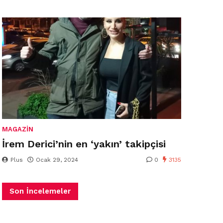
MAGAZIN
İrem Derici’nin en ‘yakın’ takipçisi
Plus
Ocak 29, 2024
0
3135
Son İncelemeler