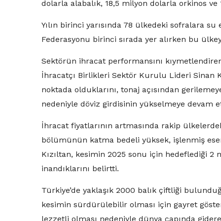
dolarla alabalık, 18,5 milyon dolarla orkinos ve 
Yılın birinci yarısında 78 ülkedeki sofralara 
Federasyonu birinci sırada yer alırken bu ülkeyi
Sektörün ihracat performansını kıymetlendire
İhracatçı Birlikleri Sektör Kurulu Lideri Sinan
noktada olduklarını, tonaj açısından gerilemey
nedeniyle döviz girdisinin yükselmeye devam etti
İhracat fiyatlarının artmasında rakip ülkelerde
bölümünün katma bedeli yüksek, işlenmiş eserl
Kızıltan, kesimin 2025 sonu için hedeflediği 2 m
inandıklarını belirtti.
Türkiye’de yaklaşık 2000 balık çiftliği bulundu
kesimin sürdürülebilir olması için gayret göster
lezzetli olması nedeniyle dünya çapında gidere