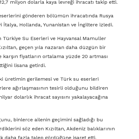
12,7 milyon dolarla kaya levreği ihracatı takip etti.
su eserlerini gönderen bölümün ihracatında Rusya
 İtalya, Hollanda, Yunanistan ve İngiltere izledi.
n Türkiye Su Eserleri ve Hayvansal Mamuller
 Kızıltan, geçen yıla nazaran daha düzgün bir
e karşın fiyatların ortalama yüzde 20 artması
ğini lisana getirdi.
ki üretimin gerilemesi ve Türk su eserleri
ere ağırlaşmasının tesirli olduğunu bildiren
ilyar dolarlık ihracat sayısını yakalayacağına
ğunu, binlerce ailenin geçimini sağladığı bu
diklerini söz eden Kızıltan, Akdeniz balıklarının
k daha fazla talep gördüğüne işaret etti.