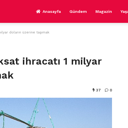
Anasayfa
Gündem
Magazin
Ya
ilyar doların üzerine taşımak
at ihracatı 1 milyar
mak
37
0