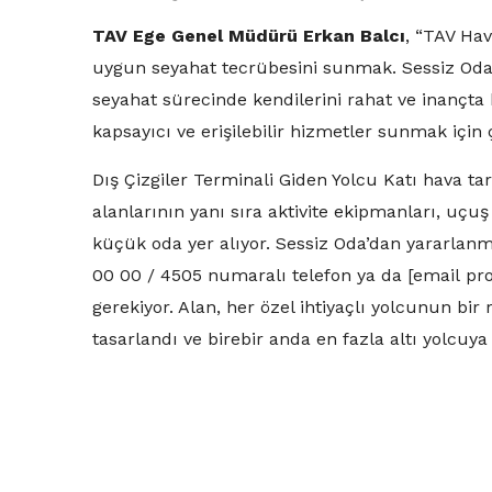
TAV Ege Genel Müdürü Erkan Balcı
, “TAV Ha
uygun seyahat tecrübesini sunmak. Sessiz Oda u
seyahat sürecinde kendilerini rahat ve inançta
kapsayıcı ve erişilebilir hizmetler sunmak için ç
Dış Çizgiler Terminali Giden Yolcu Katı hava t
alanlarının yanı sıra aktivite ekipmanları, uçuş b
küçük oda yer alıyor. Sessiz Oda’dan yararlan
00 00 / 4505 numaralı telefon ya da [email pr
gerekiyor. Alan, her özel ihtiyaçlı yolcunun bir 
tasarlandı ve birebir anda en fazla altı yolcuy