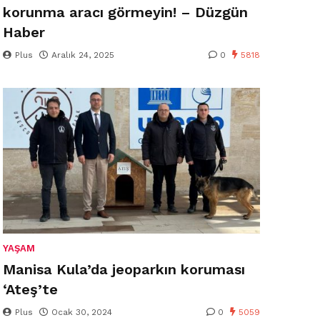
korunma aracı görmeyin! – Düzgün
Haber
Plus
Aralık 24, 2025
0
5818
YAŞAM
Manisa Kula’da jeoparkın koruması
‘Ateş’te
Plus
Ocak 30, 2024
0
5059