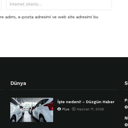
re adımı, e-posta adresimi ve web site adresimi bu
Dünya
S
P
İşte nedeni! – Düzgün Haber
Plus
Haziran 17, 2026
N