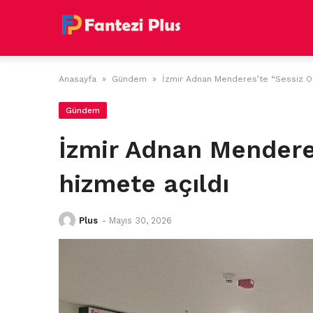
Skip
to
content
Anasayfa
»
Gündem
»
İzmir Adnan Menderes’te “Sessiz Od
Gündem
İzmir Adnan Mendere
hizmete açıldı
Plus
-
Mayıs 30, 2026