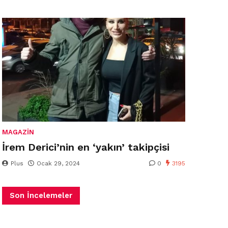
MAGAZIN
İrem Derici’nin en ‘yakın’ takipçisi
Plus
Ocak 29, 2024
0
3195
Son İncelemeler