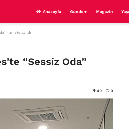
Anasayfa
Gündem
Magazin
Ya
a” hizmete açıldı
s’te “Sessiz Oda”
40
0