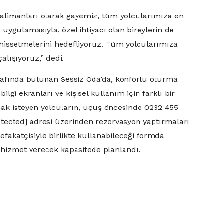
valimanları olarak gayemiz, tüm yolcularımıza en
ygulamasıyla, özel ihtiyacı olan bireylerin de
 hissetmelerini hedefliyoruz. Tüm yolcularımıza
alışıyoruz,” dedi.
arafında bulunan Sessiz Oda’da, konforlu oturma
ilgi ekranları ve kişisel kullanım için farklı bir
mak isteyen yolcuların, uçuş öncesinde 0232 455
otected] adresi üzerinden rezervasyon yaptırmaları
refakatçisiyle birlikte kullanabileceği formda
a hizmet verecek kapasitede planlandı.