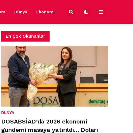
şam
Dünya
Ekonomi
En Çok Okunanlar
DÜNYA
DOSABSİAD’da 2026 ekonomi
gündemi masaya yatırıldı… Doları