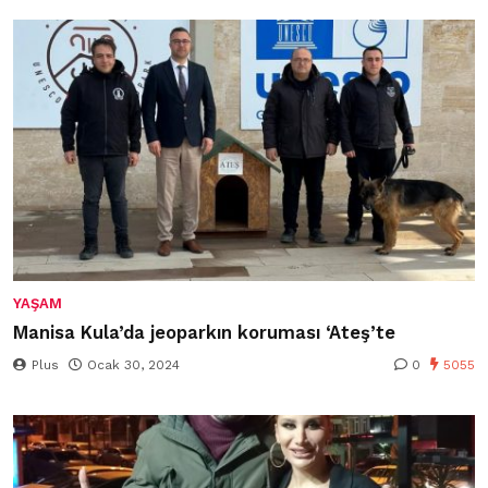
YAŞAM
Manisa Kula’da jeoparkın koruması ‘Ateş’te
Plus
Ocak 30, 2024
0
5055