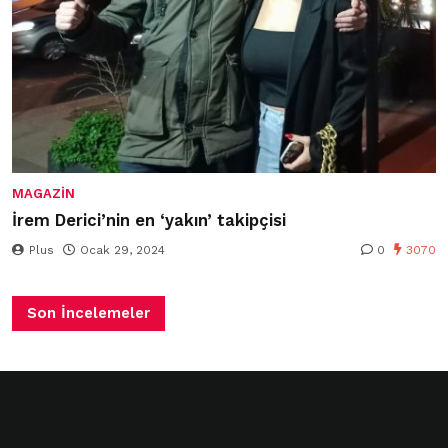
MAGAZIN
İrem Derici’nin en ‘yakın’ takipçisi
Plus
Ocak 29, 2024
0
3070
Son İncelemeler