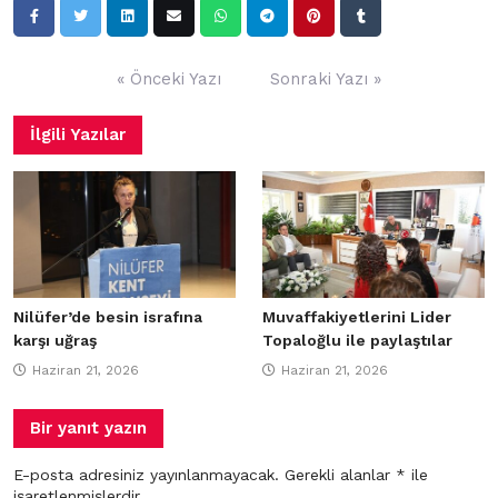
Yazı
« Önceki Yazı
Sonraki Yazı »
gezinmesi
İlgili Yazılar
Nilüfer’de besin israfına
Muvaffakiyetlerini Lider
karşı uğraş
Topaloğlu ile paylaştılar
Haziran 21, 2026
Haziran 21, 2026
Bir yanıt yazın
E-posta adresiniz yayınlanmayacak.
Gerekli alanlar
*
ile
işaretlenmişlerdir