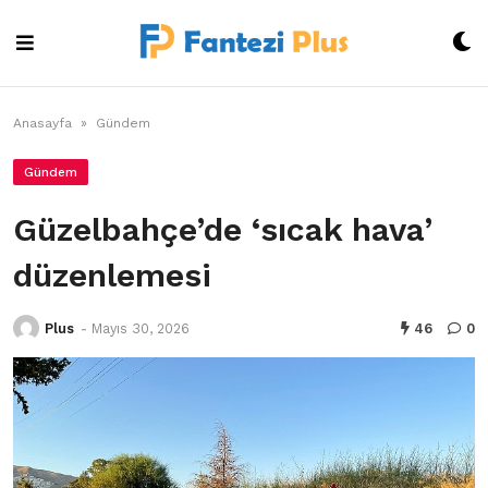
Skip
to
content
Anasayfa
»
Gündem
Gündem
Güzelbahçe’de ‘sıcak hava’
düzenlemesi
Plus
-
Mayıs 30, 2026
46
0