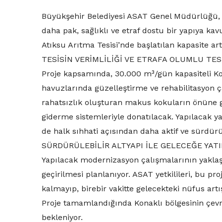
Büyükşehir Belediyesi ASAT Genel Müdürlüğü, ge
daha pak, sağlıklı ve etraf dostu bir yapıya ka
Atıksu Arıtma Tesisi’nde başlatılan kapasite ar
TESİSİN VERİMLİLİĞİ VE ETRAFA OLUMLU TESİ
Proje kapsamında, 30.000 m³/gün kapasiteli Ko
havuzlarında güzelleştirme ve rehabilitasyon ça
rahatsızlık oluşturan makus kokuların önüne 
giderme sistemleriyle donatılacak. Yapılacak ya
de halk sıhhati açısından daha aktif ve sürdür
SÜRDÜRÜLEBİLİR ALTYAPI İLE GELECEĞE YATI
Yapılacak modernizasyon çalışmalarının yaklaşı
geçirilmesi planlanıyor. ASAT yetkilileri, bu pr
kalmayıp, birebir vakitte gelecekteki nüfus artışı
Proje tamamlandığında Konaklı bölgesinin çevr
bekleniyor.