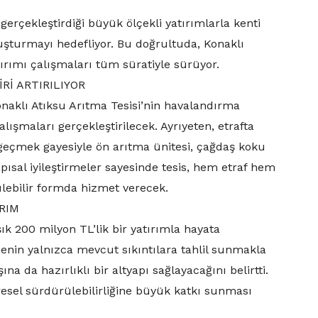
rçekleştirdiği büyük ölçekli yatırımlarla kenti
vuşturmayı hedefliyor. Bu doğrultuda, Konaklı
tırımı çalışmaları tüm süratiyle sürüyor.
Rİ ARTIRILIYOR
naklı Atıksu Arıtma Tesisi’nin havalandırma
lışmaları gerçekleştirilecek. Ayrıyeten, etrafta
geçmek gayesiyle ön arıtma ünitesi, çağdaş koku
pısal iyileştirmeler sayesinde tesis, hem etraf hem
ülebilir formda hizmet verecek.
RIM
k 200 milyon TL’lik bir yatırımla hayata
ojenin yalnızca mevcut sıkıntılara tahlil sunmakla
na da hazırlıklı bir altyapı sağlayacağını belirtti.
esel sürdürülebilirliğine büyük katkı sunması