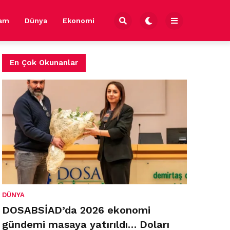
şam
Dünya
Ekonomi
En Çok Okunanlar
DÜNYA
DOSABSİAD’da 2026 ekonomi
gündemi masaya yatırıldı… Doları