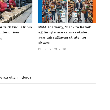
ı Türk Endüstrinin
MMA Academy, ‘Back to Retail’
illendiriyor
eğitimiyle markalara rekabet
avantajı sağlayan stratejileri
26
aktardı
Haziran 21, 2026
le işaretlenmişlerdir