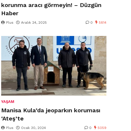
korunma aracı görmeyin! – Düzgün
Haber
Plus
Aralık 24, 2025
0
5814
YAŞAM
Manisa Kula’da jeoparkın koruması
‘Ateş’te
Plus
Ocak 30, 2024
0
5059