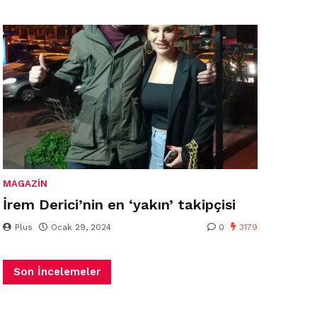
MAGAZIN
İrem Derici’nin en ‘yakın’ takipçisi
Plus
Ocak 29, 2024
0
3179
Son İncelemeler