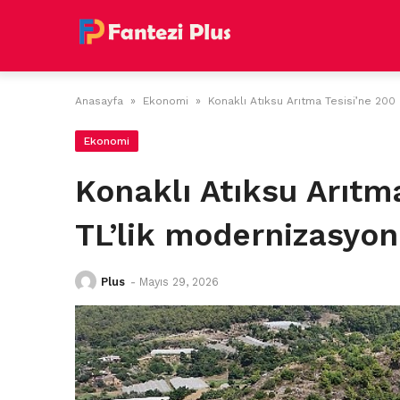
Skip
to
content
Anasayfa
»
Ekonomi
»
Konaklı Atıksu Arıtma Tesisi’ne 200 
Ekonomi
Konaklı Atıksu Arıtm
TL’lik modernizasyon
Plus
-
Mayıs 29, 2026