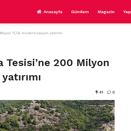
Anasayfa
Gündem
Magazin
Ya
Milyon TL’lik modernizasyon yatırımı
a Tesisi’ne 200 Milyon
 yatırımı
41
0