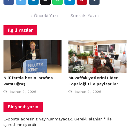
Yazı
« Önceki Yazı
Sonraki Yazı »
gezinmesi
İlgili Yazılar
Nilüfer’de besin israfına
Muvaffakiyetlerini Lider
karşı uğraş
Topaloğlu ile paylaştılar
Haziran 21, 2026
Haziran 21, 2026
Bir yanıt yazın
E-posta adresiniz yayınlanmayacak.
Gerekli alanlar
*
ile
işaretlenmişlerdir