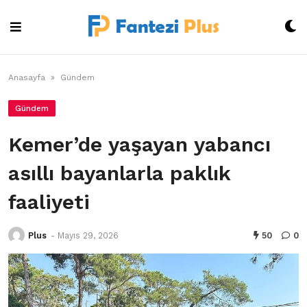
Skip
to
content
Anasayfa
»
Gündem
Gündem
Kemer’de yaşayan yabancı
asıllı bayanlarla paklık
faaliyeti
Plus
-
Mayıs 29, 2026
50
0