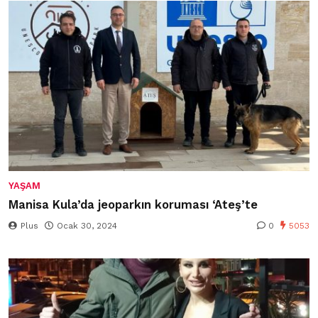
YAŞAM
Manisa Kula’da jeoparkın koruması ‘Ateş’te
Plus
Ocak 30, 2024
0
5053