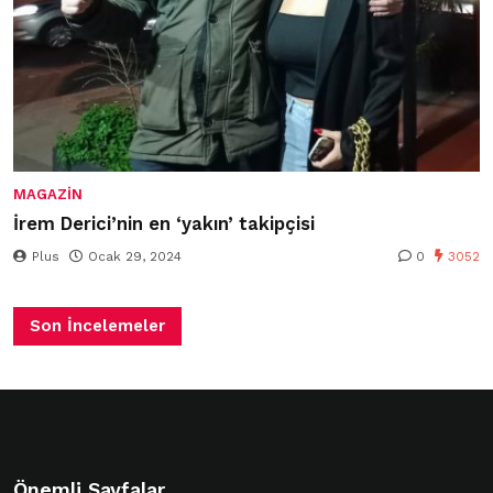
MAGAZIN
İrem Derici’nin en ‘yakın’ takipçisi
Plus
Ocak 29, 2024
0
3052
Son İncelemeler
Önemli Sayfalar