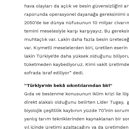
hava olayları da açlık ve besin güvensizliğini
raporunda operasyonel dayanağa gereksinimi ola
2050’de ise dünya nüfusunun 10 milyar civarın
temini meselesiyle karşı karşıyayız. Bu gereksi
muhtaçlık var. Lakin daha fazla besin üretec
var. Kıymetli meselelerden biri, üretilen eser
lakin Türkiye’de daha yüksek olduğunu biliyoru
tüketmeden kaybediyoruz. Kimi vakit üretimden 
sofrada israf ediliyor” dedi.
“Türkiye’nin bekâ sıkıntılarından biri”
Gıda ve beslenme konusunun iklim krizi ile ilişk
direkt alakalı olduğunu belirten Lider Tugay,
biyolojik çeşitlilik kaybının yüzde 70’inin soru
yanlış tarım tekniklerinden kaynaklanan bir sor
yıl içinde üretimi azaltacağını ya da üretimden