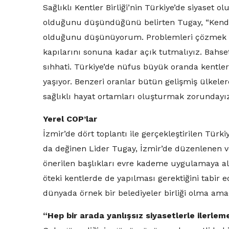
Sağlıklı Kentler Birliği’nin Türkiye’de siyase
olduğunu düşündüğünü belirten Tugay, “Kend
olduğunu düşünüyorum. Problemleri çözmek için
kapılarını sonuna kadar açık tutmalıyız. Bahset
sıhhati. Türkiye’de nüfus büyük oranda kentler
yaşıyor. Benzeri oranlar bütün gelişmiş ülkele
sağlıklı hayat ortamları oluşturmak zorundayı
Yerel COP’lar
İzmir’de dört toplantı ile gerçekleştirilen Türki
da değinen Lider Tugay, İzmir’de düzenlenen 
önerilen başlıkları evre kademe uygulamaya alac
öteki kentlerde de yapılması gerektiğini tabir ed
dünyada örnek bir belediyeler birliği olma amacı
“Hep bir arada yanlışsız siyasetlerle ilerl