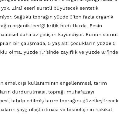
ok. Ziraî eseri süratli büyütecek sentetik
miyor. Sağlıklı toprağın yüzde 3’ten fazla organik
ağın organik içeriği kritik hudutlarda. Besin
 maalesef daha az gelişim kaydediyor. Bunun somut
pılan bir çalışmada, 5 yaş altı çocukların yüzde 5
 olma, yüzde 1,7’sinde zayıflık ve yüzde 8,1’inde
n emel dışı kullanımının engellenmesi, tarım
aların durdurulması, toprağı muhafazayı
esi, tahrip edilmiş tarım toprağını güzelleştirecek
maların yaygınlaştırılması ve teknolojinin hakikat