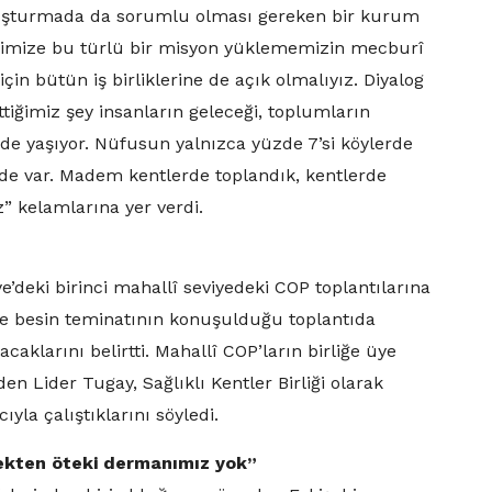
t oluşturmada da sorumlu olması gereken bir kurum
imize bu türlü bir misyon yüklememizin mecburî
 bütün iş birliklerine de açık olmalıyız. Diyalog
tiğimiz şey insanların geleceği, toplumların
de yaşıyor. Nüfusun yalnızca yüzde 7’si köylerde
rde var. Madem kentlerde toplandık, kentlerde
z” kelamlarına yer verdi.
ye’deki birinci mahallî seviyedeki COP toplantılarına
ve besin teminatının konuşulduğu toplantıda
aklarını belirtti. Mahallî COP’ların birliğe üye
en Lider Tugay, Sağlıklı Kentler Birliği olarak
yla çalıştıklarını söyledi.
emekten öteki dermanımız yok”