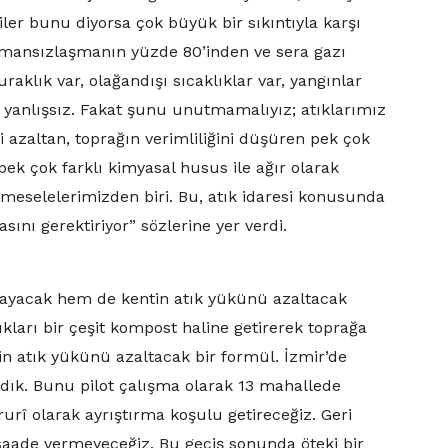
iler bunu diyorsa çok büyük bir sıkıntıyla karşı
ormansızlaşmanın yüzde 80’inden ve sera gazı
klık var, olağandışı sıcaklıklar var, yangınlar
 yanlışsız. Fakat şunu unutmamalıyız; atıklarımız
i azaltan, toprağın verimliliğini düşüren pek çok
pek çok farklı kimyasal husus ile ağır olarak
li meselelerimizden biri. Bu, atık idaresi konusunda
sını gerektiriyor” sözlerine yer verdi.
ayacak hem de kentin atık yükünü azaltacak
ları bir çeşit kompost haline getirerek toprağa
in atık yükünü azaltacak bir formül. İzmir’de
dık. Bunu pilot çalışma olarak 13 mahallede
rurî olarak ayrıştırma koşulu getireceğiz. Geri
saade vermeyeceğiz. Bu geçiş sonunda öteki bir