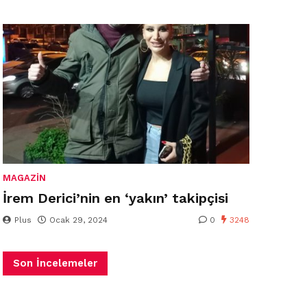
MAGAZIN
İrem Derici’nin en ‘yakın’ takipçisi
Plus
Ocak 29, 2024
0
3248
Son İncelemeler