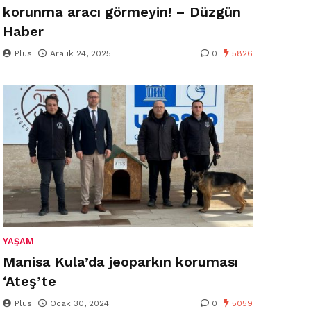
korunma aracı görmeyin! – Düzgün
Haber
Plus
Aralık 24, 2025
0
5826
YAŞAM
Manisa Kula’da jeoparkın koruması
‘Ateş’te
Plus
Ocak 30, 2024
0
5059