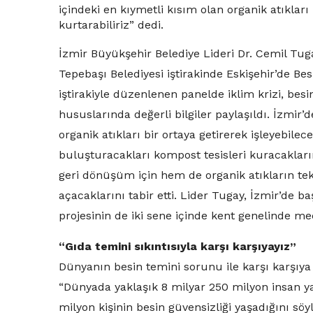
içindeki en kıymetli kısım olan organik atıklar
kurtarabiliriz” dedi.
İzmir Büyükşehir Belediye Lideri Dr. Cemil Tugay
Tepebaşı Belediyesi iştirakinde Eskişehir’de Bes
iştirakiyle düzenlenen panelde iklim krizi, besin
hususlarında değerli bilgiler paylaşıldı. İzmir
organik atıkları bir ortaya getirerek işleyebilec
buluşturacakları kompost tesisleri kuracaklar
geri dönüşüm için hem de organik atıkların tek
açacaklarını tabir etti. Lider Tugay, İzmir’de b
projesinin de iki sene içinde kent genelinde me
“Gıda temini sıkıntısıyla karşı karşıyayız”
Dünyanın besin temini sorunu ile karşı karşıya
“Dünyada yaklaşık 8 milyar 250 milyon insan y
milyon kişinin besin güvensizliği yaşadığını sö