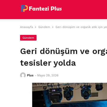
Skip
to
content
Anasayfa
»
Gündem
»
Geri dönüşüm ve organik atık için ye
Gündem
Geri dönüşüm ve orga
tesisler yolda
Plus
-
Mayıs 29, 2026