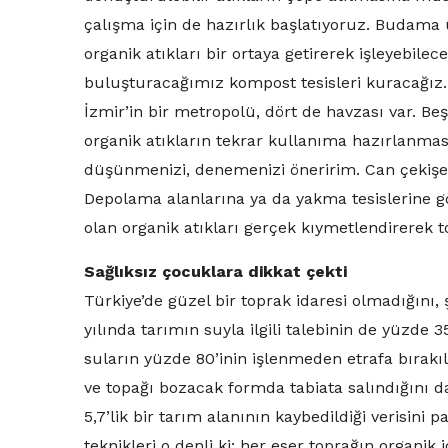
çalışma için de hazırlık başlatıyoruz. Budama 
organik atıkları bir ortaya getirerek işleyebilec
buluşturacağımız kompost tesisleri kuracağız. B
İzmir’in bir metropolü, dört de havzası var. B
organik atıkların tekrar kullanıma hazırlanmas
düşünmenizi, denemenizi öneririm. Can çekişen 
Depolama alanlarına ya da yakma tesislerine gö
olan organik atıkları gerçek kıymetlendirerek t
Sağlıksız çocuklara dikkat çekti
Türkiye’de güzel bir toprak idaresi olmadığını
yılında tarımın suyla ilgili talebinin de yüzde 
suların yüzde 80’inin işlenmeden etrafa bırakıl
ve topağı bozacak formda tabiata salındığını d
5,7’lik bir tarım alanının kaybedildiği verisini
teknikleri o denli ki; her eser toprağın organik 