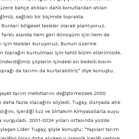
üzere bahçe atıkları dahil konutlardan atılan
eğimiz, sağlıklı bir biçimde toprakla
unları bölgesel tesisler olarak planlıyoruz.
eş farklı alanda hem geri dönüşüm için hem de
ı için tesisler kuruyoruz. Bunun üzerine
toprağın kurtulması için tahlil bizim ellerimizde.
nderdiğimiz çöplerin içindeki en bedelli kısım
oprağı da tarımı da kurtarabiliriz” diye konuştu.
, şayet tarım metotlarını değiştirmezsek 2050
35 daha fazla olacağını söyledi. Tugay, dünyada atık
dığını, içerdiği tuz ve birtakım kimyasallarla suyu
a vurguladı. 2001-2024 yılları ortasında yüzde
 paylaşan Lider Tugay, şöyle konuştu: “Yapılan tarım
içeriğini biraz daha alırken o organik içeriği restore