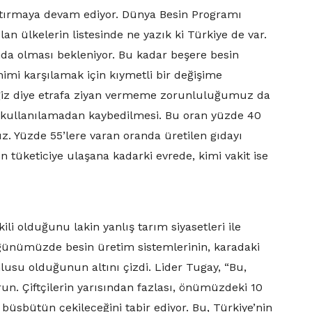
 artırmaya devam ediyor. Dünya Besin Programı
n ülkelerin listesinde ne yazık ki Türkiye de var.
da olması bekleniyor. Bu kadar beşere besin
nimi karşılamak için kıymetli bir değişime
eğiz diye etrafa ziyan vermeme zorunluluğumuz da
in kullanılamadan kaybedilmesi. Bu oran yüzde 40
z. Yüzde 55’lere varan oranda üretilen gıdayı
tüketiciye ulaşana kadarki evrede, kimi vakit ise
ili olduğunu lakin yanlış tarım siyasetleri ile
 günümüzde besin üretim sistemlerinin, karadaki
mlusu olduğunun altını çizdi. Lider Tugay, “Bu,
un. Çiftçilerin yarısından fazlası, önümüzdeki 10
 büsbütün çekileceğini tabir ediyor. Bu, Türkiye’nin