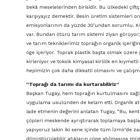
bekâ meselelerinden birisidir. Bu ülkedeki çiftç
karşıyayız demektir. Besin üretim sistemleri 
emisyonlarının da yüzde 30’undan sorumlu. Kura
var. Bundan ötürü tarım sistemi ziyan görüyor;
ve tarım tekniklerimiz toprağın organik içeriğin
öge içeriyor. Toprak plastik başta olmak üzere 
kirleniyor ve toksik kimyasal kirlilik en kıymet
hepimizin çok daha dikkatli olmasını ve çalışma
“Toprağı da tarımı da kurtarabiliriz”
Başkan Tugay, hem toprağın kurtulmasını sağl
uygulama usulünden de kelam etti. Organik atık
iade etmenin değerini anlatan Tugay, “Bu, kent
çöpleri meskende ayrıştırarak toplamaya başla
yapıyoruz lakin iki sene içinde tüm İzmir’de za
dönüştürülebilir atıkların çöpe atılmasına mü