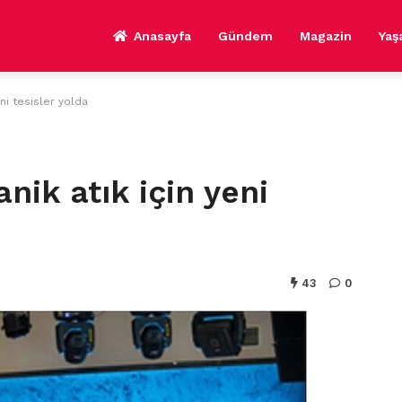
Anasayfa
Gündem
Magazin
Ya
ni tesisler yolda
nik atık için yeni
43
0