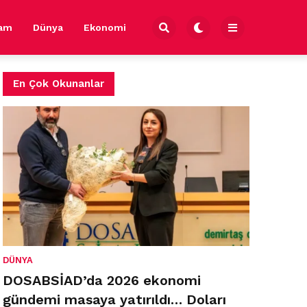
şam
Dünya
Ekonomi
En Çok Okunanlar
DÜNYA
DOSABSİAD’da 2026 ekonomi
gündemi masaya yatırıldı… Doları