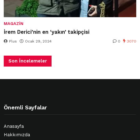
MAGAZIN
İrem Derici’nin en ‘yakın’ takipçisi
Plus
Ocak 29, 2024
0
3070
Son İncelemeler
Önemli Sayfalar
Anasayfa
Hakkımızda