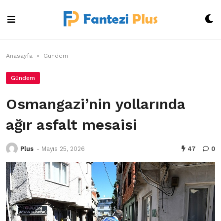
Skip
to
content
Anasayfa
»
Gündem
Gündem
Osmangazi’nin yollarında
ağır asfalt mesaisi
Plus
-
Mayıs 25, 2026
47
0