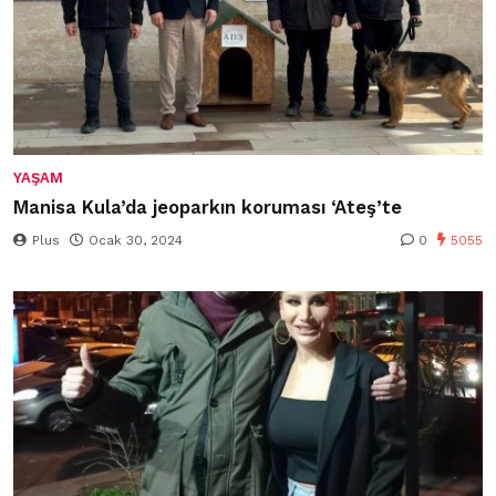
YAŞAM
Manisa Kula’da jeoparkın koruması ‘Ateş’te
Plus
Ocak 30, 2024
0
5055