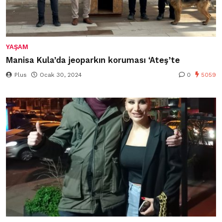
YAŞAM
Manisa Kula’da jeoparkın koruması ‘Ateş’te
Plus
Ocak 30, 2024
0
5059