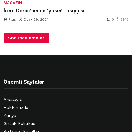
MAGAZIN
İrem Derici’nin en ‘yakın’ takipçisi
Plus
Ocak 29, 2024
0
3245
Son İncelemeler
Önemli Sayfalar
Anasayfa
Hakkımızda
Künye
Gizlilik Politikası
Kullanım Koşulları