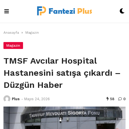
Skip
to
content
Anasayfa
»
Magazin
Magazin
TMSF Avcılar Hospital
Hastanesini satışa çıkardı –
Düzgün Haber
Plus
-
Mayıs 24, 2026
58
0