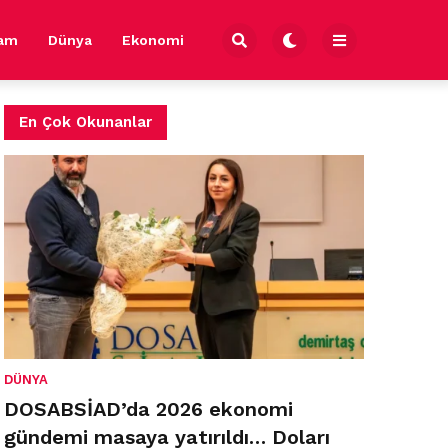
şam
Dünya
Ekonomi
En Çok Okunanlar
DÜNYA
DOSABSİAD’da 2026 ekonomi
gündemi masaya yatırıldı… Doları