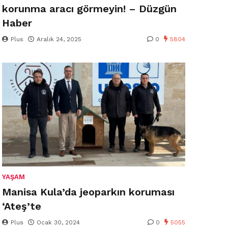
korunma aracı görmeyin! – Düzgün
Haber
Plus
Aralık 24, 2025
0
5804
YAŞAM
Manisa Kula’da jeoparkın koruması
‘Ateş’te
Plus
Ocak 30, 2024
0
5055