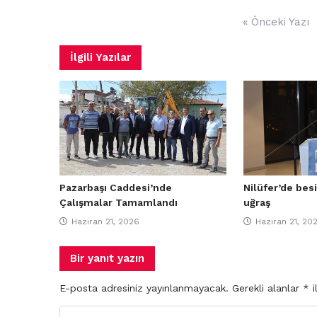
Yazı
« Önceki Yazı
gezinmesi
İlgili Yazılar
Pazarbaşı Caddesi’nde
Nilüfer’de besi
Çalışmalar Tamamlandı
uğraş
Haziran 21, 2026
Haziran 21, 20
Bir yanıt yazın
E-posta adresiniz yayınlanmayacak.
Gerekli alanlar
*
i