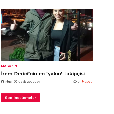
MAGAZIN
İrem Derici’nin en ‘yakın’ takipçisi
Plus
Ocak 29, 2024
0
3070
Son İncelemeler