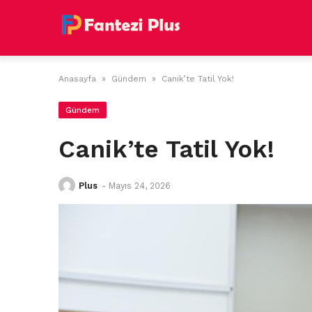
Skip
to
content
Anasayfa
»
Gündem
»
Canik’te Tatil Yok!
Gündem
Canik’te Tatil Yok!
Plus
-
Mayıs 24, 2026