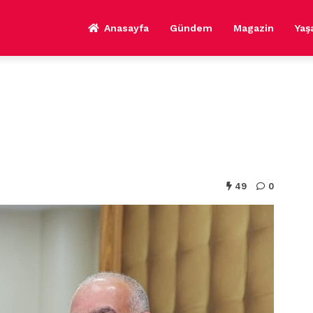
Anasayfa
Gündem
Magazin
Ya
49
0