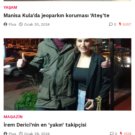
YAŞAM
Manisa Kula’da jeoparkın koruması ‘Ateş’te
Plus
Ocak 30, 2024
0
5057
MAGAZIN
İrem Derici’nin en ‘yakın’ takipçisi
Plus
Ocak 29, 2024
0
3129