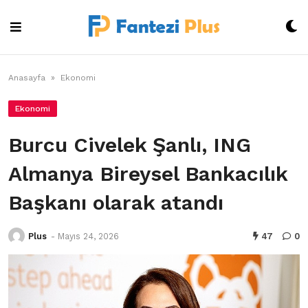
Skip
to
content
Anasayfa
»
Ekonomi
Ekonomi
Burcu Civelek Şanlı, ING
Almanya Bireysel Bankacılık
Başkanı olarak atandı
Plus
-
Mayıs 24, 2026
47
0