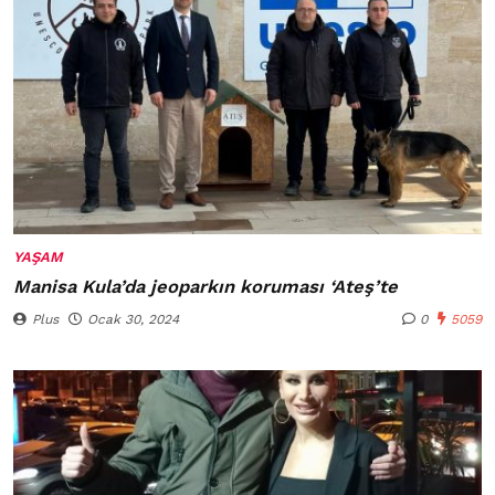
YAŞAM
Manisa Kula’da jeoparkın koruması ‘Ateş’te
Plus
Ocak 30, 2024
0
5059