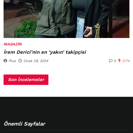
MAGAZIN
İrem Derici’nin en ‘yakın’ takipçisi
Plus
Ocak 29, 2024
0
3174
Son İncelemeler
Önemli Sayfalar