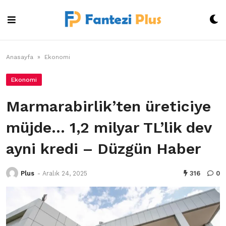
Skip
to
content
Anasayfa
»
Ekonomi
Ekonomi
Marmarabirlik’ten üreticiye
müjde… 1,2 milyar TL’lik dev
ayni kredi – Düzgün Haber
Plus
-
Aralık 24, 2025
316
0