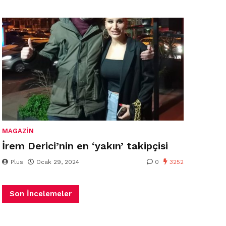
MAGAZIN
İrem Derici’nin en ‘yakın’ takipçisi
Plus
Ocak 29, 2024
0
3252
Son İncelemeler