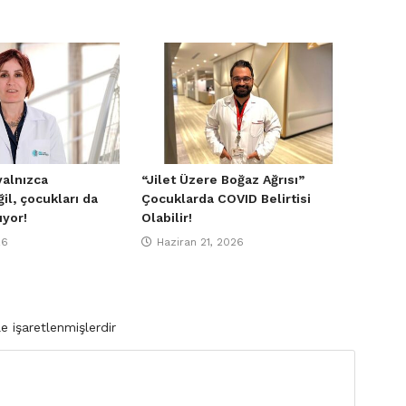
 yalnızca
“Jilet Üzere Boğaz Ağrısı”
ğil, çocukları da
Çocuklarda COVID Belirtisi
ıyor!
Olabilir!
26
Haziran 21, 2026
le işaretlenmişlerdir