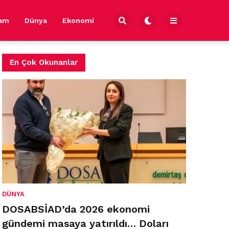
şam
Dünya
Ekonomi
En Çok Okunanlar
DÜNYA
DOSABSİAD’da 2026 ekonomi
gündemi masaya yatırıldı… Doları