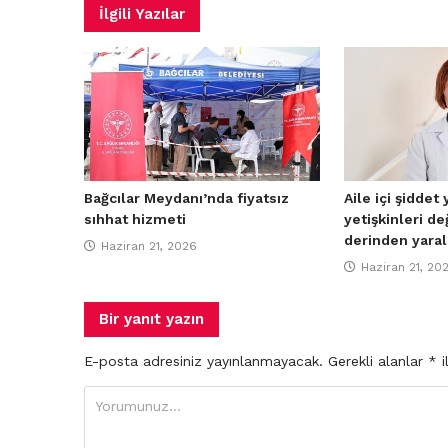
İlgili Yazılar
Bağcılar Meydanı’nda fiyatsız
Aile içi şiddet
sıhhat hizmeti
yetişkinleri de
derinden yaral
Haziran 21, 2026
Haziran 21, 20
Bir yanıt yazın
E-posta adresiniz yayınlanmayacak.
Gerekli alanlar
*
i