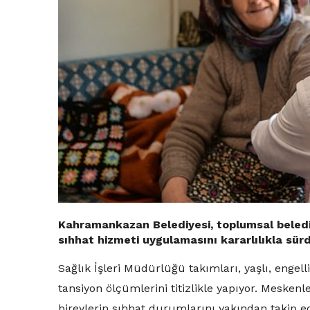
Kahramankazan Belediyesi, toplumsal belediy
sıhhat hizmeti uygulamasını kararlılıkla sür
Sağlık İşleri Müdürlüğü takımları, yaşlı, engell
tansiyon ölçümlerini titizlikle yapıyor. Meske
bireylerin sıhhat durumlarını yakından takip ed