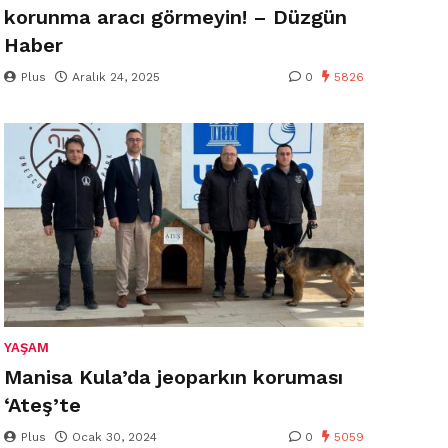
korunma aracı görmeyin! – Düzgün
Haber
Plus
Aralık 24, 2025
0
5826
YAŞAM
Manisa Kula’da jeoparkın koruması
‘Ateş’te
Plus
Ocak 30, 2024
0
5059