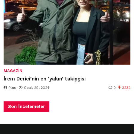
MAGAZIN
İrem Derici’nin en ‘yakın’ takipçisi
Plus
Ocak 29, 2024
0
3232
Son İncelemeler