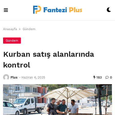
Skip
to
content
Anasayfa
»
Gündem
Gündem
Kurban satış alanlarında
kontrol
Plus
-
Haziran 4, 2025
183
0