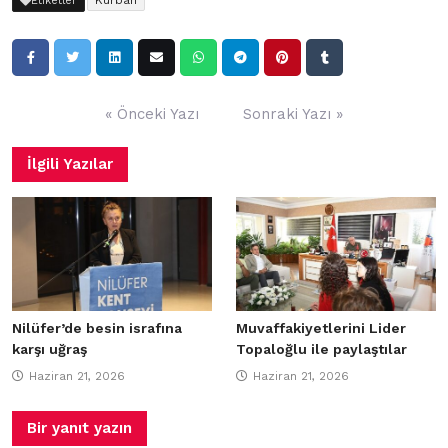
Kurban
Etiketler
Yazı
« Önceki Yazı
Sonraki Yazı »
gezinmesi
İlgili Yazılar
Nilüfer’de besin israfına
Muvaffakiyetlerini Lider
karşı uğraş
Topaloğlu ile paylaştılar
Haziran 21, 2026
Haziran 21, 2026
Bir yanıt yazın