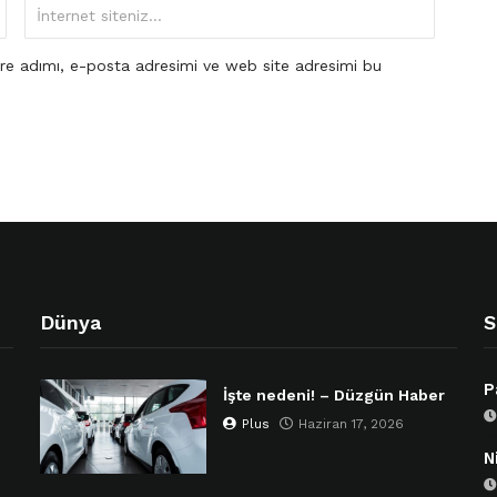
re adımı, e-posta adresimi ve web site adresimi bu
Dünya
S
P
İşte nedeni! – Düzgün Haber
Plus
Haziran 17, 2026
N