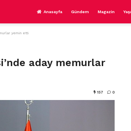
Anasayfa
Gündem
Magazin
Ya
urlar yemin etti
si’nde aday memurlar
157
0