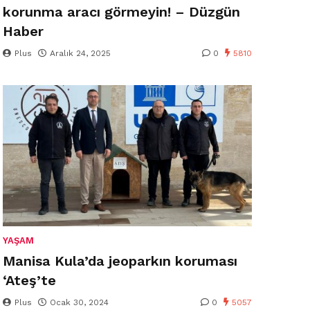
korunma aracı görmeyin! – Düzgün
Haber
Plus
Aralık 24, 2025
0
5810
YAŞAM
Manisa Kula’da jeoparkın koruması
‘Ateş’te
Plus
Ocak 30, 2024
0
5057