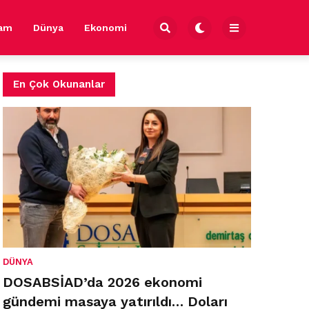
şam
Dünya
Ekonomi
En Çok Okunanlar
DÜNYA
DOSABSİAD’da 2026 ekonomi
gündemi masaya yatırıldı… Doları