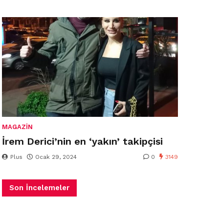
MAGAZIN
İrem Derici’nin en ‘yakın’ takipçisi
Plus
Ocak 29, 2024
0
3149
Son İncelemeler