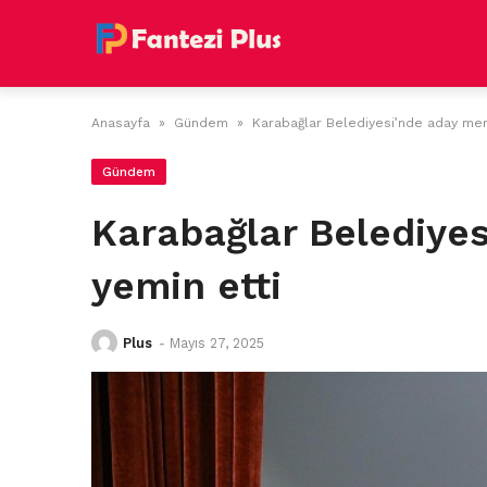
Skip
to
content
Anasayfa
»
Gündem
»
Karabağlar Belediyesi’nde aday mem
Gündem
Karabağlar Belediye
yemin etti
Plus
-
Mayıs 27, 2025