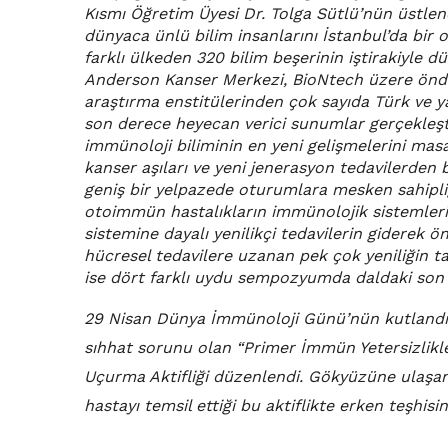
Kısmı Öğretim Üyesi Dr. Tolga Sütlü’nün üstlendi
dünyaca ünlü bilim insanlarını İstanbul’da bir
farklı ülkeden 320 bilim beşerinin iştirakiyle
Anderson Kanser Merkezi, BioNtech üzere önde 
araştırma enstitülerinden çok sayıda Türk ve ya
son derece heyecan verici sunumlar gerçekleştir
immünoloji biliminin en yeni gelişmelerini masa
kanser aşıları ve yeni jenerasyon tedavilerden ba
geniş bir yelpazede oturumlara mesken sahipliği
otoimmün hastalıkların immünolojik sistemleri ta
sistemine dayalı yenilikçi tedavilerin giderek ön
hücresel tedavilere uzanan pek çok yeniliğin tartı
ise dört farklı uydu sempozyumda daldaki son g
29 Nisan Dünya İmmünoloji Günü’nün kutlandığ
sıhhat sorunu olan “Primer İmmün Yetersizlikler
Uçurma Aktifliği düzenlendi. Gökyüzüne ulaşan 
hastayı temsil ettiği bu aktiflikte erken teşhisi