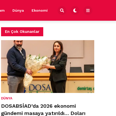
şam
Dünya
Ekonomi
En Çok Okunanlar
DÜNYA
DOSABSİAD’da 2026 ekonomi
gündemi masaya yatırıldı… Doları