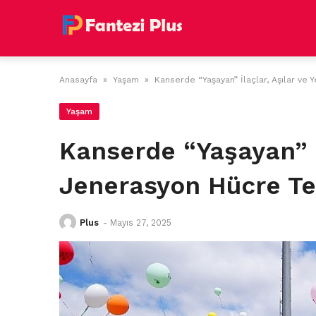
Skip
to
content
Anasayfa
»
Yaşam
»
Kanserde “Yaşayan” İlaçlar, Aşılar ve 
Yaşam
Kanserde “Yaşayan” İl
Jenerasyon Hücre Te
Plus
-
Mayıs 27, 2025