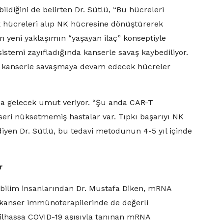
ildiğini de belirten Dr. Sütlü, “Bu hücreleri
k hücreleri alıp NK hücresine dönüştürerek
en yeni yaklaşımın “yaşayan ilaç” konseptiyle
istemi zayıfladığında kanserle savaş kaybediliyor.
, kanserle savaşmaya devam edecek hücreler
a gelecek umut veriyor. “Şu anda CAR-T
nseri nüksetmemiş hastalar var. Tıpkı başarıyı NK
iyen Dr. Sütlü, bu tedavi metodunun 4-5 yıl içinde
er
bilim insanlarından Dr. Mustafa Diken, mRNA
n, kanser immünoterapilerinde de değerli
 Bilhassa COVID-19 aşısıyla tanınan mRNA