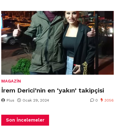
MAGAZIN
İrem Derici’nin en ‘yakın’ takipçisi
Plus
Ocak 29, 2024
0
3056
Son İncelemeler