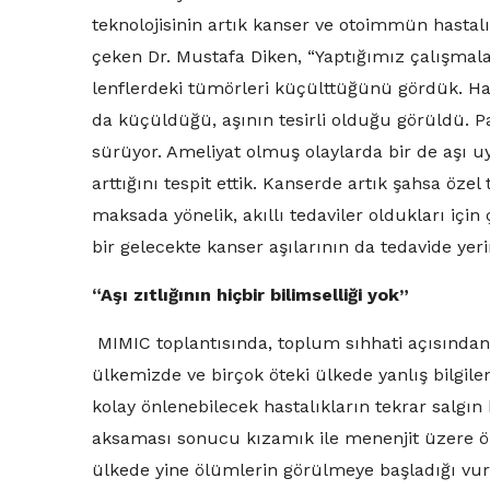
teknolojisinin artık kanser ve otoimmün hastal
çeken Dr. Mustafa Diken, “Yaptığımız çalışmala
lenflerdeki tümörleri küçülttüğünü gördük. H
da küçüldüğü, aşının tesirli olduğu görüldü. 
sürüyor. Ameliyat olmuş olaylarda bir de aşı 
arttığını tespit ettik. Kanserde artık şahsa öze
maksada yönelik, akıllı tedaviler oldukları için
bir gelecekte kanser aşılarının da tedavide yer
“Aşı zıtlığının hiçbir bilimselliği yok”
MIMIC toplantısında, toplum sıhhati açısından
ülkemizde ve birçok öteki ülkede yanlış bilgilen
kolay önlenebilecek hastalıkların tekrar salgın
aksaması sonucu kızamık ile menenjit üzere önl
ülkede yine ölümlerin görülmeye başladığı vurg