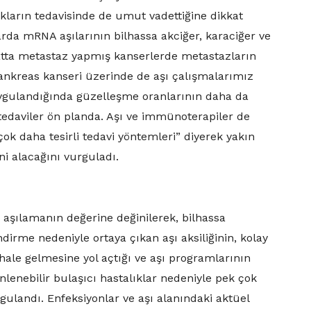
ıkların tedavisinde de umut vadettiğine dikkat
rda mRNA aşılarının bilhassa akciğer, karaciğer ve
atta metastaz yapmış kanserlerde metastazların
Pankreas kanseri üzerinde de aşı çalışmalarımız
uygulandığında güzelleşme oranlarının daha da
l tedaviler ön planda. Aşı ve immünoterapiler de
 çok daha tesirli tedavi yöntemleri” diyerek yakın
ini alacağını vurguladı.
 aşılamanın değerine değinilerek, bilhassa
dirme nedeniyle ortaya çıkan aşı aksiliğinin, kolay
 hale gelmesine yol açtığı ve aşı programlarının
enebilir bulaşıcı hastalıklar nedeniyle pek çok
ulandı. Enfeksiyonlar ve aşı alanındaki aktüel