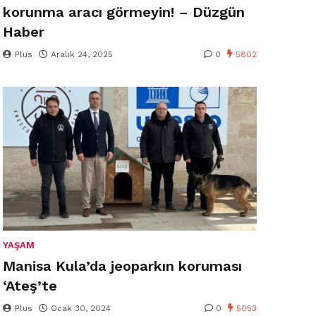
korunma aracı görmeyin! – Düzgün
Haber
Plus
Aralık 24, 2025
0
5802
YAŞAM
Manisa Kula’da jeoparkın koruması
‘Ateş’te
Plus
Ocak 30, 2024
0
5053