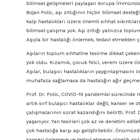
bilimsel gelişmeleri paylaşan Avrupa İmmünoloj
Bojan Polic, aşı zıtlığının hiçbir bilimsel dest
kalp hastalıkları üzere önemli sıhhat sıkıntılar
bilimsel çalışma yok. Aşı zıtlığı yalnızca toplum 
Aşıyla bir hastalığı önlemek, tedavi etmekten
Aşıların toplum sıhhatine tesirine dikkat çeken P
yok oldu. Kızamık, çocuk felci, verem üzere öl
Aşılar, bulaşıcı hastalıkların yaygınlaşmasını ö
muhafaza sağlamasa da hastalığın ağır geçmesin
Prof. Dr. Polic, COVID-19 pandemisi sürecinde m
artık sırf bulaşıcı hastalıklar değil, kanser ve 
çalışmalarının sürat kazandığını belirtti. Prof. 
yaşanıyor. Yan tesirleri çok az ve denetim edile
çok hastalığa karşı aşı geliştirilebilir. Önümüzde
kanseri önlemeye ve tedavi etmeye yönelik aşıla