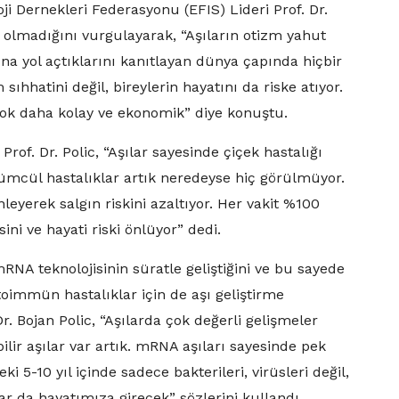
i Dernekleri Federasyonu (EFIS) Lideri Prof. Dr.
eği olmadığını vurgulayarak, “Aşıların otizm yahut
ına yol açtıklarını kanıtlayan dünya çapında hiçbir
sıhhatini değil, bireylerin hayatını da riske atıyor.
 çok daha kolay ve ekonomik” diye konuştu.
rof. Dr. Polic, “Aşılar sayesinde çiçek hastalığı
ümcül hastalıklar artık neredeyse hiç görülmüyor.
nleyerek salgın riskini azaltıyor. Her vakit %100
i ve hayati riski önlüyor” dedi.
RNA teknolojisinin süratle geliştiğini ve bu sayede
otoimmün hastalıklar için de aşı geliştirme
Dr. Bojan Polic, “Aşılarda çok değerli gelişmeler
bilir aşılar var artık. mRNA aşıları sayesinde pek
ki 5-10 yıl içinde sadece bakterileri, virüsleri değil,
r da hayatımıza girecek” sözlerini kullandı.