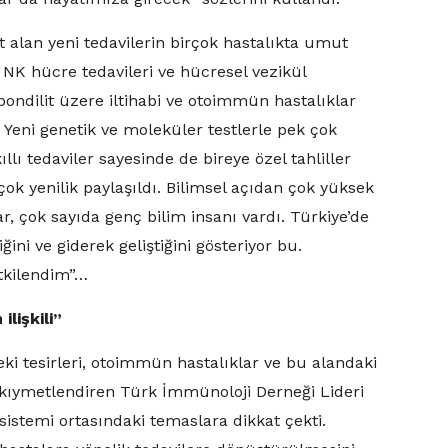
at alan yeni tedavilerin birçok hastalıkta umut
ve NK hücre tedavileri ve hücresel vezikül
pondilit üzere iltihabi ve otoimmün hastalıklar
. Yeni genetik ve moleküler testlerle pek çok
lı tedaviler sayesinde de bireye özel tahliller
çok yenilik paylaşıldı. Bilimsel açıdan çok yüksek
r, çok sayıda genç bilim insanı vardı. Türkiye’de
ni ve giderek geliştiğini gösteriyor bu.
etkilendim”…
ilişkili”
eki tesirleri, otoimmün hastalıklar ve bu alandaki
i kıymetlendiren Türk İmmünoloji Derneği Lideri
 sistemi ortasındaki temaslara dikkat çekti.