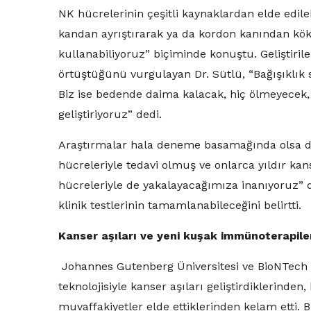
NK hücrelerinin çeşitli kaynaklardan elde edileb
kandan ayrıştırarak ya da kordon kanından kö
kullanabiliyoruz” biçiminde konuştu. Geliştiril
örtüştüğünü vurgulayan Dr. Sütlü, “Bağışıklık s
Biz ise bedende daima kalacak, hiç ölmeyecek
geliştiriyoruz” dedi.
Araştırmalar hala deneme basamağında olsa d
hücreleriyle tedavi olmuş ve onlarca yıldır ka
hücreleriyle de yakalayacağımıza inanıyoruz” d
klinik testlerinin tamamlanabileceğini belirtti.
Kanser aşıları ve yeni kuşak immünoterapil
Johannes Gutenberg Üniversitesi ve BioNTech 
teknolojisiyle kanser aşıları geliştirdiklerinde
muvaffakiyetler elde ettiklerinden kelam etti.