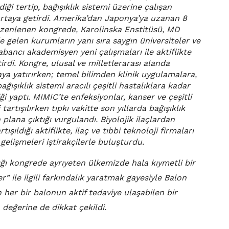
ği tertip, bağışıklık sistemi üzerine çalışan
 ortaya getirdi. Amerika’dan Japonya’ya uzanan 8
 düzenlenen kongrede, Karolinska Enstitüsü, MD
gelen kurumların yanı sıra saygın üniversiteler ve
bancı akademisyen yeni çalışmaları ile aktiflikte
di. Kongre, ulusal ve milletlerarası alanda
ya yatırırken; temel bilimden klinik uygulamalara,
ğışıklık sistemi aracılı çeşitli hastalıklara kadar
 yaptı. MIMIC’te enfeksiyonlar, kanser ve çeşitli
rtışılırken tıpkı vakitte son yıllarda bağışıklık
 plana çıktığı vurgulandı. Biyolojik ilaçlardan
şıldığı aktiflikte, ilaç ve tıbbi teknoloji firmaları
elişmeleri iştirakçilerle buluşturdu.
ı kongrede ayrıyeten ülkemizde hala kıymetli bir
” ile ilgili farkındalık yaratmak gayesiyle Balon
her bir balonun aktif tedaviye ulaşabilen bir
n değerine de dikkat çekildi.