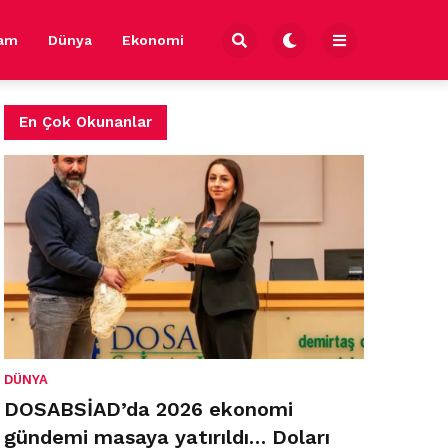
şam
Dünya
Ekonomi
En Çok Okunanlar
DÜNYA
DOSABSİAD’da 2026 ekonomi
gündemi masaya yatırıldı… Doları