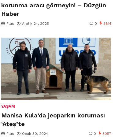
korunma aracı görmeyin! – Düzgün
Haber
Plus
Aralık 24, 2025
0
5814
YAŞAM
Manisa Kula’da jeoparkın koruması
‘Ateş’te
Plus
Ocak 30, 2024
0
5057