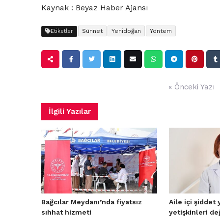
Kaynak : Beyaz Haber Ajansı
Sünnet
Yenidoğan
Yöntem
Etiketler
Yazı
« Önceki Yazı
gezinmesi
İlgili Yazılar
Bağcılar Meydanı’nda fiyatsız
Aile içi şiddet
sıhhat hizmeti
yetişkinleri de