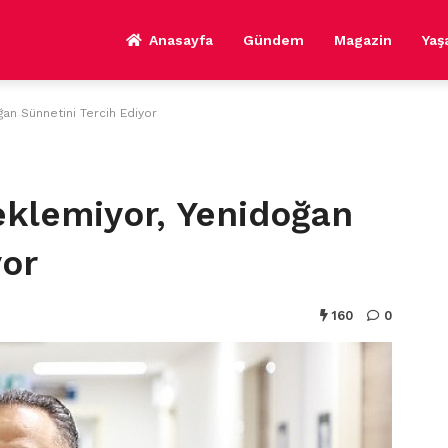
Anasayfa
Gündem
Magazin
Ya
oğan Sünnetini Tercih Ediyor
 Beklemiyor, Yenidoğan
yor
160
0