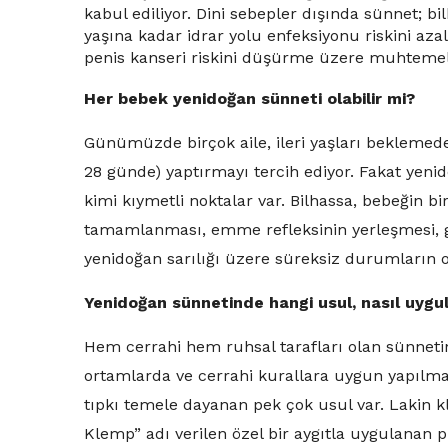
kabul ediliyor. Dini sebepler dışında sünnet; bil
yaşına kadar idrar yolu enfeksiyonu riskini az
penis kanseri riskini düşürme üzere muhtemel 
Her bebek yenidoğan sünneti olabilir mi?
Günümüzde birçok aile, ileri yaşları beklemede
28 günde) yaptırmayı tercih ediyor. Fakat yeni
kimi kıymetli noktalar var. Bilhassa, bebeğin bi
tamamlanması, emme refleksinin yerleşmesi,
yenidoğan sarılığı üzere süreksiz durumların 
Yenidoğan sünnetinde hangi usul, nasıl uygu
Hem cerrahi hem ruhsal tarafları olan sünnetin
ortamlarda ve cerrahi kurallara uygun yapılmas
tıpkı temele dayanan pek çok usul var. Lakin kla
Klemp” adı verilen özel bir aygıtla uygulanan pr