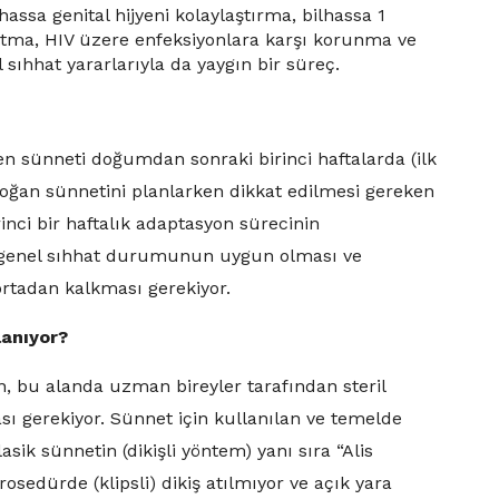
hassa genital hijyeni kolaylaştırma, bilhassa 1
altma, HIV üzere enfeksiyonlara karşı korunma ve
sıhhat yararlarıyla da yaygın bir süreç.
n sünneti doğumdan sonraki birinci haftalarda (ilk
doğan sünnetini planlarken dikkat edilmesi gereken
rinci bir haftalık adaptasyon sürecinin
 genel sıhhat durumunun uygun olması ve
ortadan kalkması gerekiyor.
lanıyor?
, bu alanda uzman bireyler tarafından steril
ı gerekiyor. Sünnet için kullanılan ve temelde
sik sünnetin (dikişli yöntem) yanı sıra “Alis
osedürde (klipsli) dikiş atılmıyor ve açık yara