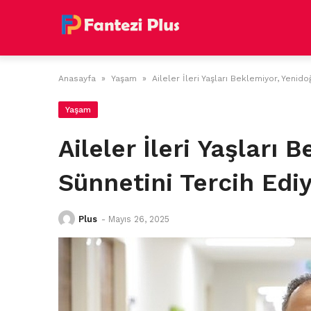
Skip
to
content
Anasayfa
»
Yaşam
»
Aileler İleri Yaşları Beklemiyor, Yenid
Yaşam
Aileler İleri Yaşları
Sünnetini Tercih Edi
Plus
-
Mayıs 26, 2025