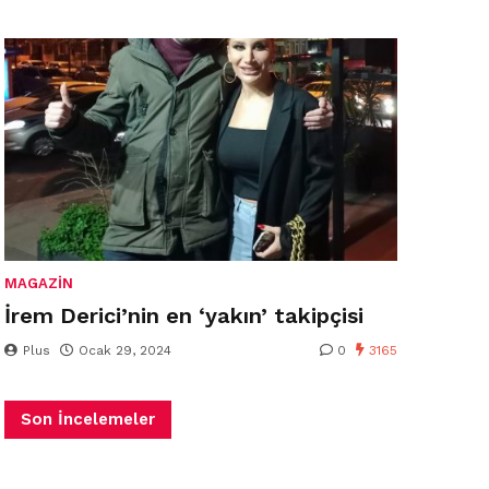
MAGAZIN
İrem Derici’nin en ‘yakın’ takipçisi
Plus
Ocak 29, 2024
0
3165
Son İncelemeler