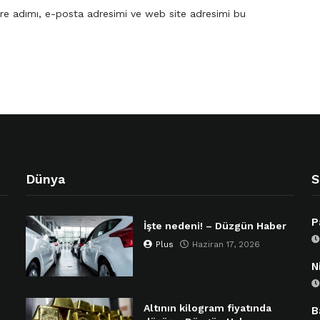
re adımı, e-posta adresimi ve web site adresimi bu
Dünya
S
P
İşte nedeni! – Düzgün Haber
Plus
Haziran 17, 2026
N
Altının kilogram fiyatında
B