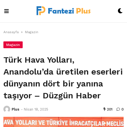
Skip
to
content
Anasayfa
»
Magazin
Magazin
Türk Hava Yolları,
Anandolu’da üretilen eserleri
dünyanın dört bir yanına
taşıyor – Düzgün Haber
Plus
-
Nisan 18, 2025
201
0