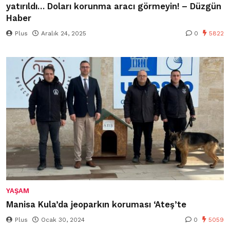
yatırıldı… Doları korunma aracı görmeyin! – Düzgün
Haber
Plus
Aralık 24, 2025
0
5822
YAŞAM
Manisa Kula’da jeoparkın koruması ‘Ateş’te
Plus
Ocak 30, 2024
0
5059