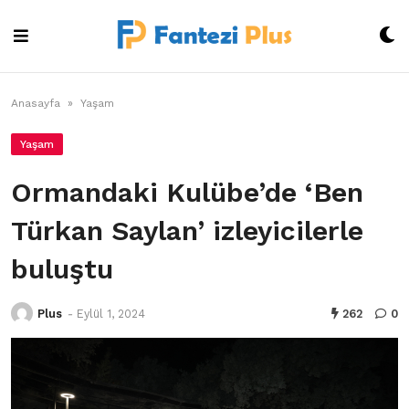
Skip
to
content
Anasayfa
»
Yaşam
Yaşam
Ormandaki Kulübe’de ‘Ben
Türkan Saylan’ izleyicilerle
buluştu
Plus
-
Eylül 1, 2024
262
0