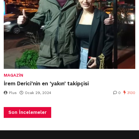
MAGAZIN
İrem Derici’nin en ‘yakın’ takipçisi
Plus
Ocak 29, 2024
0
3130
Son İncelemeler