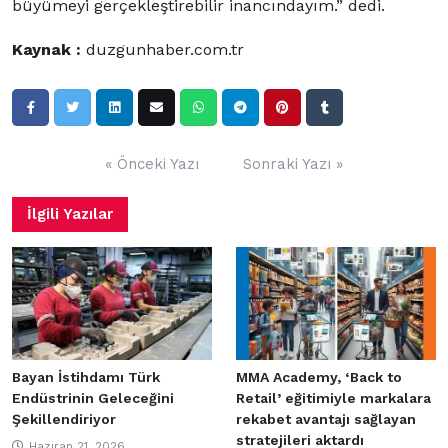
büyümeyi gerçekleştirebilir inancındayım.” dedi.
Kaynak :
duzgunhaber.com.tr
Yazı
« Önceki Yazı
Sonraki Yazı »
gezinmesi
İlgili Yazılar
Bayan İstihdamı Türk
MMA Academy, ‘Back to
Endüstrinin Geleceğini
Retail’ eğitimiyle markalara
Şekillendiriyor
rekabet avantajı sağlayan
stratejileri aktardı
Haziran 21, 2026