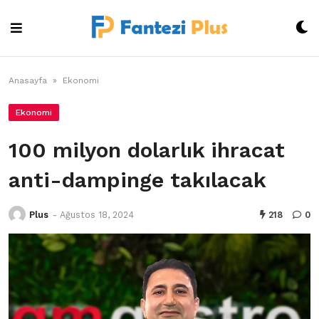
Skip
to
content
Anasayfa
»
Ekonomi
Ekonomi
100 milyon dolarlık ihracat
anti-dampinge takılacak
Plus
-
Ağustos 18, 2024
218
0