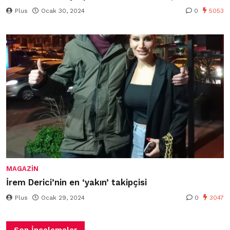
Plus
Ocak 30, 2024
0
5053
MAGAZIN
İrem Derici’nin en ‘yakın’ takipçisi
Plus
Ocak 29, 2024
0
3047
Son İncelemeler