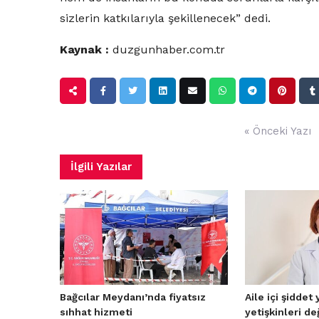
sizlerin katkılarıyla şekillenecek” dedi.
Kaynak :
duzgunhaber.com.tr
Yazı
« Önceki Yazı
gezinmesi
İlgili Yazılar
Bağcılar Meydanı’nda fiyatsız
Aile içi şiddet
sıhhat hizmeti
yetişkinleri de