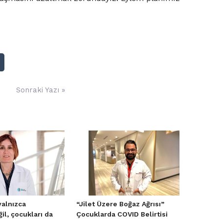
Sonraki Yazı »
 yalnızca
“Jilet Üzere Boğaz Ağrısı”
ğil, çocukları da
Çocuklarda COVID Belirtisi