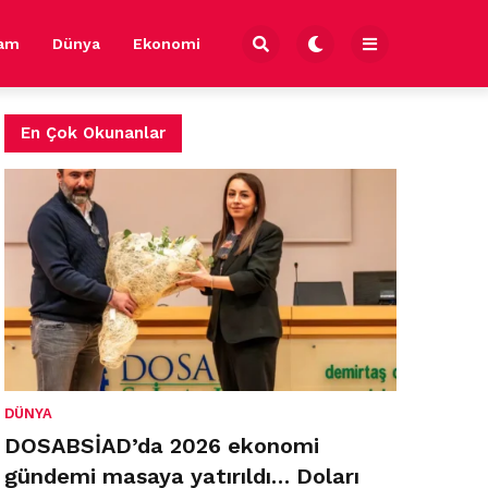
şam
Dünya
Ekonomi
En Çok Okunanlar
DÜNYA
DOSABSİAD’da 2026 ekonomi
gündemi masaya yatırıldı… Doları