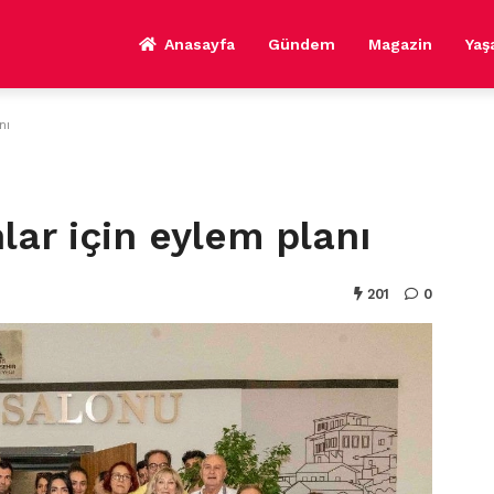
Anasayfa
Gündem
Magazin
Ya
nı
ar için eylem planı
201
0