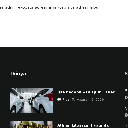
re adımı, e-posta adresimi ve web site adresimi bu
Dünya
S
P
İşte nedeni! – Düzgün Haber
Plus
Haziran 17, 2026
N
Altının kilogram fiyatında
B