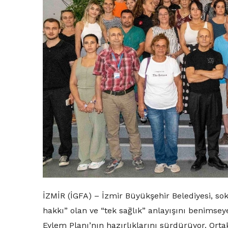
İZMİR (İGFA) – İzmir Büyükşehir Belediyesi, so
hakkı” olan ve “tek sağlık” anlayışını benims
Eylem Planı’nın hazırlıklarını sürdürüyor. Orta