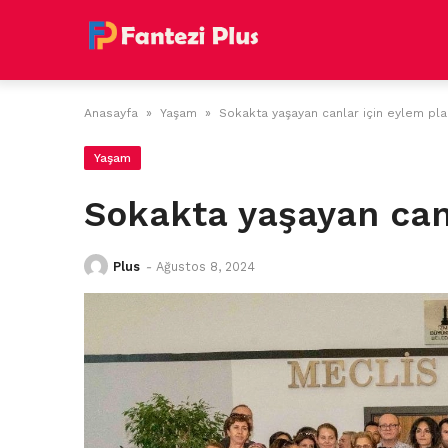
Skip
to
content
Anasayfa
»
Yaşam
»
Sokakta yaşayan canlar için eylem pla
Yaşam
Sokakta yaşayan canl
Plus
-
Ağustos 8, 2024