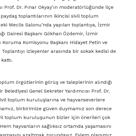
ı Prof. Dr. Pınar Okyay’ın moderatörlüğünde ilçe
paydaş toplantılarının ikincisi sivil toplum
deki Meclis Salonu’nda yapılan toplantıya, İzmir
lığı Dairesi Başkanı Gökhan Özdemir, İzmir
nı Koruma Komisyonu Başkanı Hidayet Petin ve
Toplantıyı izleyenler arasında bir sokak kedisi de
 kattı.
oplum örgütlerinin görüş ve taleplerinin alındığı
 Belediyesi Genel Sekreter Yardımcısı Prof. Dr.
ivil toplum kuruluşlarına ve hayvanseverlere
te olmamız, birbirimize güven duymamız son derece
il toplum kuruluşunun bizler için önerileri çok
. Hem hayvanların sağlıksız ortamda yaşamasını
laşmasını azaltmak zorundayız. Eylem planımız