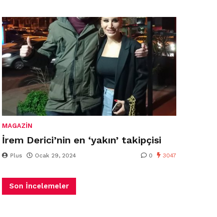
MAGAZIN
İrem Derici’nin en ‘yakın’ takipçisi
Plus
Ocak 29, 2024
0
3047
Son İncelemeler