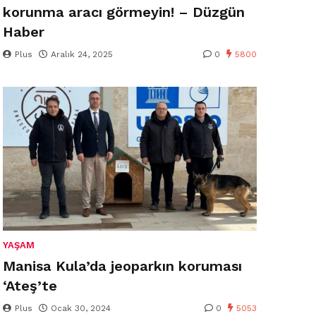
korunma aracı görmeyin! – Düzgün
Haber
Plus
Aralık 24, 2025
0
5800
YAŞAM
Manisa Kula’da jeoparkın koruması
‘Ateş’te
Plus
Ocak 30, 2024
0
5053