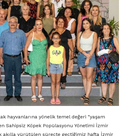
kak hayvanlarına yönelik temel değeri “yaşam
eyen Sahipsiz Köpek Popülasyonu Yönetimi İzmir
k akılla yürütülen süreçte geçtiğimiz hafta İzmir