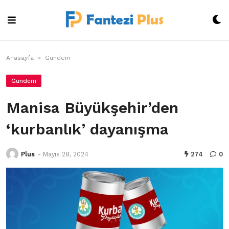
Skip
to
content
Anasayfa
»
Gündem
Gündem
Manisa Büyükşehir’den
‘kurbanlık’ dayanışma
Plus
-
Mayıs 28, 2024
274
0