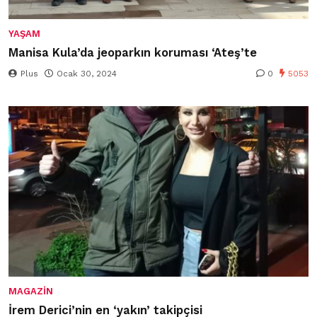
YAŞAM
Manisa Kula’da jeoparkın koruması ‘Ateş’te
Plus
Ocak 30, 2024
0
5053
MAGAZIN
İrem Derici’nin en ‘yakın’ takipçisi