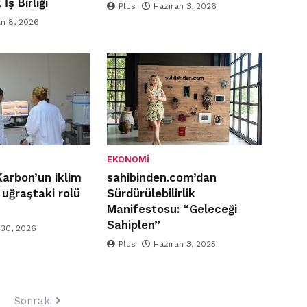
 İş Birliği
Plus
Haziran 3, 2026
an 8, 2026
EKONOMI
Karbon’un iklim
sahibinden.com’dan
e uğraştaki rolü
Sürdürülebilirlik
Manifestosu: “Geleceği
Sahiplen”
 30, 2026
Plus
Haziran 3, 2025
Sonraki