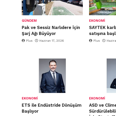
GÜNDEM
EKONOMI
Pak ve Sessiz Narlıdere İçin
SAYTEK karbo
Şarj Ağı Büyüyor
satışına başl
Plus
Haziran 17, 2026
Plus
Hazir
EKONOMI
EKONOMI
ETS ile Endüstride Dönüşüm
ASD ve Clim
Başlıyor
Sürdürülebili