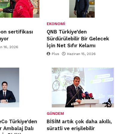
EKONOMI
n sertifikası
QNB Türkiye’den
ıyor
Sürdürülebilir Bir Gelecek
İçin Net Sıfır Kelamı
an 16, 2026
Plus
Haziran 15, 2026
GÜNDEM
eCo Türkiye’den
BİSİM artık çok daha akıllı,
r Ambalaj Dalı
süratli ve erişilebilir