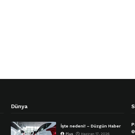
Dünya
S
P
İşte nedeni! – Düzgün Haber
Plus
Haziran 17, 2026