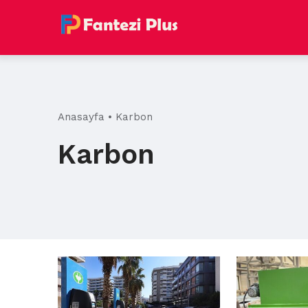
Skip
to
content
Anasayfa
•
Karbon
Karbon