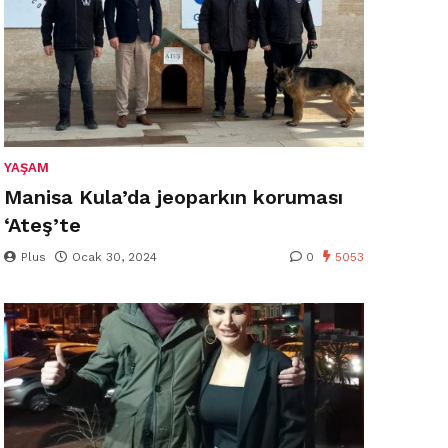
YAŞAM
Manisa Kula’da jeoparkın koruması
‘Ateş’te
Plus
Ocak 30, 2024
0
5053